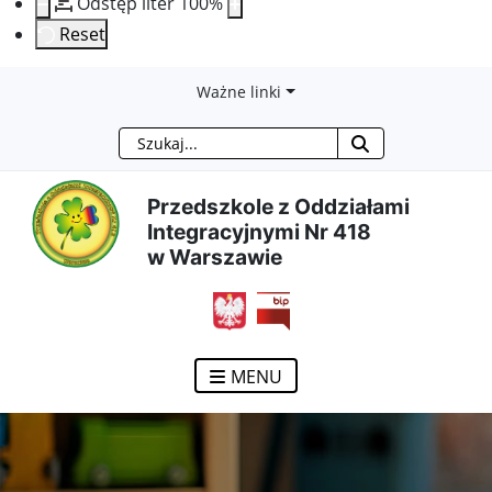
Odstęp liter
100
%
Reset
Przejdź
Przejdź
Przejdź
Przejdź
Ważne linki
Szukaj
do
do
do
do
treści
menu
wyszukiwarki
mapy
Przedszkole z Oddziałami
Integracyjnymi Nr 418
głównej
nawigacyjnego
strony
w Warszawie
otwiera się w nowym ok
MENU