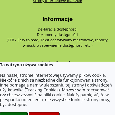
otwiera się w nowy
Strony internetowe dla szkół
Informacje
Deklaracja dostepności
Dokumenty dostępności
(ETR - Easy to read, Tekst odczytywany maszynowo, raporty,
wnioski o zapewnienie dostępności, etc.)
Lokalizacja
Ta witryna używa cookies
ul.Szancera 7
Na naszej stronie internetowej używamy plików cookie.
02-495 Warszawa
Niektóre z nich są niezbędne dla funkcjonowania strony,
inne pomagają nam w ulepszaniu tej strony i doświadczeń
użytkownika (Tracking Cookies). Możesz sam zdecydować,
czy chcesz zezwolić na pliki cookie. Należy pamiętać, że w
Kontakt
przypadku odrzucenia, nie wszystkie funkcje strony mogą
być dostępne.
Tel.: 502 739 107
E-mail:
p418@eduwarszawa.pl