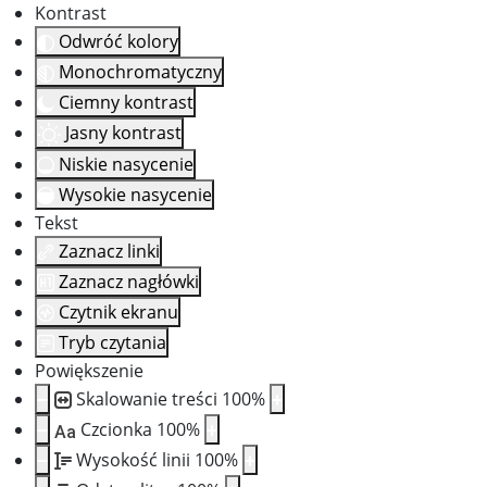
Kontrast
Odwróć kolory
Monochromatyczny
Ciemny kontrast
Jasny kontrast
Niskie nasycenie
Wysokie nasycenie
Tekst
Zaznacz linki
Zaznacz nagłówki
Czytnik ekranu
Tryb czytania
Powiększenie
Skalowanie treści
100
%
Czcionka
100
%
Aa
Wysokość linii
100
%