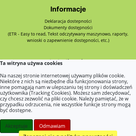
Informacje
Deklaracja dostepności
Dokumenty dostępności
(ETR - Easy to read, Tekst odczytywany maszynowo, raporty,
wnioski o zapewnienie dostępności, etc.)
Lokalizacja
Ta witryna używa cookies
ul.Szancera 7
Na naszej stronie internetowej używamy plików cookie.
02-495 Warszawa
Niektóre z nich są niezbędne dla funkcjonowania strony,
inne pomagają nam w ulepszaniu tej strony i doświadczeń
użytkownika (Tracking Cookies). Możesz sam zdecydować,
czy chcesz zezwolić na pliki cookie. Należy pamiętać, że w
Kontakt
przypadku odrzucenia, nie wszystkie funkcje strony mogą
być dostępne.
Tel.: 502 739 107
E-mail:
p418@eduwarszawa.pl
Akceptuje
Odmawiam