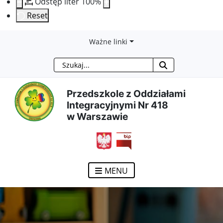
Odstęp liter
100
%
Reset
Przejdź
Przejdź
Przejdź
Przejdź
Ważne linki
Szukaj
do
do
do
do
treści
menu
wyszukiwarki
mapy
Przedszkole z Oddziałami
Integracyjnymi Nr 418
głównej
nawigacyjnego
strony
w Warszawie
otwiera się w nowym ok
MENU