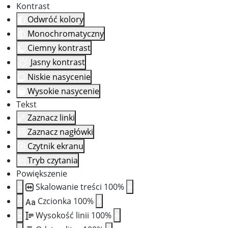
Kontrast
Odwróć kolory
Monochromatyczny
Ciemny kontrast
Jasny kontrast
Niskie nasycenie
Wysokie nasycenie
Tekst
Zaznacz linki
Zaznacz nagłówki
Czytnik ekranu
Tryb czytania
Powiększenie
Skalowanie treści
100
%
Czcionka
100
%
Aa
Wysokość linii
100
%